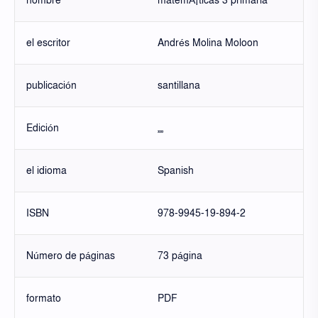
nombre
matemÃ¡ticas 3 primaria
el escritor
Andrés Molina Moloon
publicación
santillana
Edición
,,,,
el idioma
Spanish
ISBN
978-9945-19-894-2
Número de páginas
73 página
formato
PDF